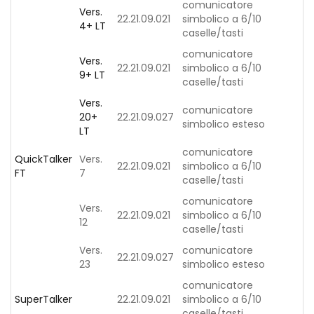
comunicatore
Vers.
22.21.09.021
simbolico a 6/10
4+ LT
caselle/tasti
comunicatore
Vers.
22.21.09.021
simbolico a 6/10
9+ LT
caselle/tasti
Vers.
comunicatore
20+
22.21.09.027
simbolico esteso
LT
comunicatore
QuickTalker
Vers.
22.21.09.021
simbolico a 6/10
FT
7
caselle/tasti
comunicatore
Vers.
22.21.09.021
simbolico a 6/10
12
caselle/tasti
Vers.
comunicatore
22.21.09.027
23
simbolico esteso
comunicatore
SuperTalker
22.21.09.021
simbolico a 6/10
caselle/tasti