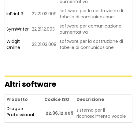
aumentativa
software per la costruzione di
InPrint 3
22.21.03.009
tabelle di comunicazione
software per comunicazione
SymWriter
22.21.12.003
aumentativa
Widgit
software per la costruzione di
22.21.03.009
Online
tabelle di comunicazione
Altri software
Prodotto
Codice ISO
Descrizione
Dragon
sistema per il
22.36.12.009
Professional
riconoscimento vocale