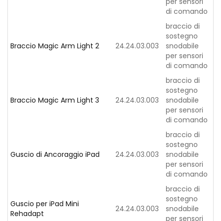
per sensori
di comando
braccio di
sostegno
Braccio Magic Arm Light 2
24.24.03.003
snodabile
per sensori
di comando
braccio di
sostegno
Braccio Magic Arm Light 3
24.24.03.003
snodabile
per sensori
di comando
braccio di
sostegno
Guscio di Ancoraggio iPad
24.24.03.003
snodabile
per sensori
di comando
braccio di
sostegno
Guscio per iPad Mini
24.24.03.003
snodabile
Rehadapt
per sensori