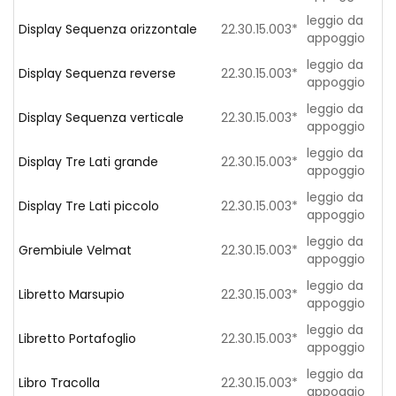
leggio da
Display Sequenza orizzontale
22.30.15.003*
appoggio
leggio da
Display Sequenza reverse
22.30.15.003*
appoggio
leggio da
Display Sequenza verticale
22.30.15.003*
appoggio
leggio da
Display Tre Lati grande
22.30.15.003*
appoggio
leggio da
Display Tre Lati piccolo
22.30.15.003*
appoggio
leggio da
Grembiule Velmat
22.30.15.003*
appoggio
leggio da
Libretto Marsupio
22.30.15.003*
appoggio
leggio da
Libretto Portafoglio
22.30.15.003*
appoggio
leggio da
Libro Tracolla
22.30.15.003*
appoggio