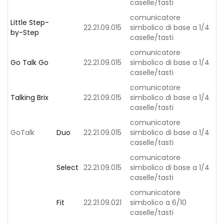
caselle/tasti
comunicatore
Little Step-
22.21.09.015
simbolico di base a 1/4
by-Step
caselle/tasti
comunicatore
Go Talk Go
22.21.09.015
simbolico di base a 1/4
caselle/tasti
comunicatore
Talking Brix
22.21.09.015
simbolico di base a 1/4
caselle/tasti
comunicatore
GoTalk
Duo
22.21.09.015
simbolico di base a 1/4
caselle/tasti
comunicatore
Select
22.21.09.015
simbolico di base a 1/4
caselle/tasti
comunicatore
Fit
22.21.09.021
simbolico a 6/10
caselle/tasti