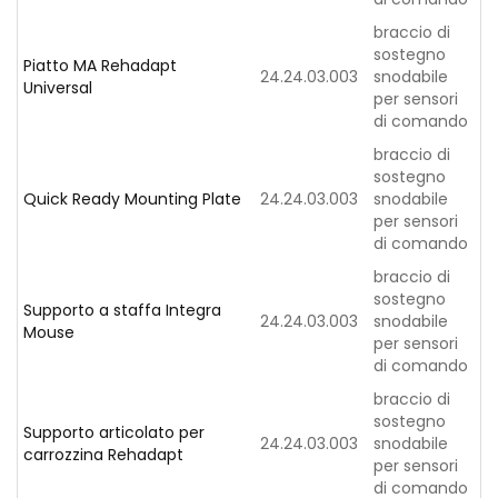
braccio di
sostegno
Piatto MA Rehadapt
24.24.03.003
snodabile
Universal
per sensori
di comando
braccio di
sostegno
Quick Ready Mounting Plate
24.24.03.003
snodabile
per sensori
di comando
braccio di
sostegno
Supporto a staffa Integra
24.24.03.003
snodabile
Mouse
per sensori
di comando
braccio di
sostegno
Supporto articolato per
24.24.03.003
snodabile
carrozzina Rehadapt
per sensori
di comando