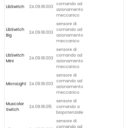
comando ad
LibSwitch
24.09.18.003
azionamento
meccanico
sensore di
LibSwitch
comando ad
24.09.18.003
Big
azionamento
meccanico
sensore di
LibSwitch
comando ad
24.09.18.003
Mini
azionamento
meccanico
sensore di
comando ad
MicroLight
24.09.18.003
azionamento
meccanico
sensore di
Muscolar
24.09.18.015
comando a
Switch
biopotenziale
sensore di
comando ad