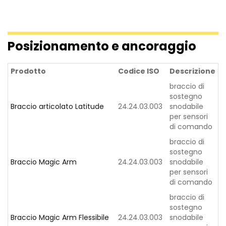
Posizionamento e ancoraggio
Prodotto
Codice ISO
Descrizione
braccio di
sostegno
Braccio articolato Latitude
24.24.03.003
snodabile
per sensori
di comando
braccio di
sostegno
Braccio Magic Arm
24.24.03.003
snodabile
per sensori
di comando
braccio di
sostegno
Braccio Magic Arm Flessibile
24.24.03.003
snodabile