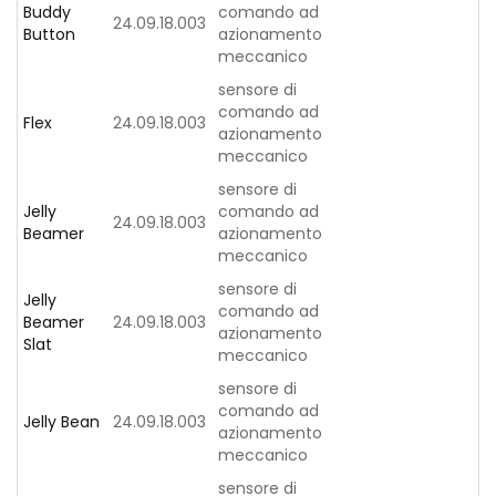
Buddy
comando ad
24.09.18.003
Button
azionamento
meccanico
sensore di
comando ad
Flex
24.09.18.003
azionamento
meccanico
sensore di
Jelly
comando ad
24.09.18.003
Beamer
azionamento
meccanico
sensore di
Jelly
comando ad
Beamer
24.09.18.003
azionamento
Slat
meccanico
sensore di
comando ad
Jelly Bean
24.09.18.003
azionamento
meccanico
sensore di