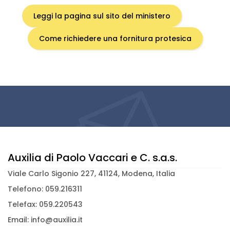
Leggi la pagina sul sito del ministero
Come richiedere una fornitura protesica
Auxilia di Paolo Vaccari e C. s.a.s.
Viale Carlo Sigonio 227, 41124, Modena, Italia
Telefono: 059.216311
Telefax: 059.220543
Email: info@auxilia.it