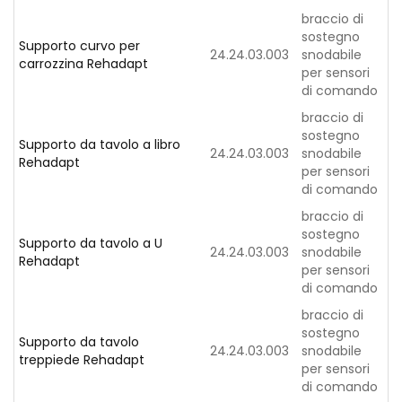
braccio di
sostegno
Supporto curvo per
24.24.03.003
snodabile
carrozzina Rehadapt
per sensori
di comando
braccio di
sostegno
Supporto da tavolo a libro
24.24.03.003
snodabile
Rehadapt
per sensori
di comando
braccio di
sostegno
Supporto da tavolo a U
24.24.03.003
snodabile
Rehadapt
per sensori
di comando
braccio di
sostegno
Supporto da tavolo
24.24.03.003
snodabile
treppiede Rehadapt
per sensori
di comando