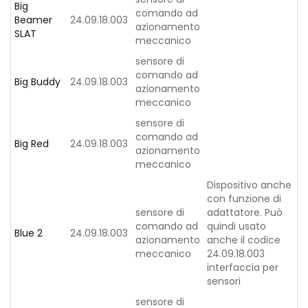
Big
comando ad
Beamer
24.09.18.003
azionamento
SLAT
meccanico
sensore di
comando ad
Big Buddy
24.09.18.003
azionamento
meccanico
sensore di
comando ad
Big Red
24.09.18.003
azionamento
meccanico
Dispositivo anche
con funzione di
sensore di
adattatore. Può
comando ad
quindi usato
Blue 2
24.09.18.003
azionamento
anche il codice
meccanico
24.09.18.003
interfaccia per
sensori
sensore di