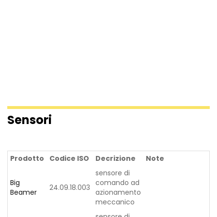
Sensori
Prodotto
Codice ISO
Decrizione
Note
sensore di
Big
comando ad
24.09.18.003
Beamer
azionamento
meccanico
sensore di