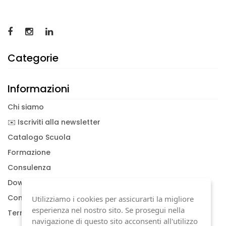
Categorie
Informazioni
Chi siamo
✉️ Iscriviti alla newsletter
Catalogo Scuola
Formazione
Consulenza
Download documenti
Condizioni generali
Utilizziamo i cookies per assicurarti la migliore
esperienza nel nostro sito. Se prosegui nella
Termini di garanzia
navigazione di questo sito acconsenti all'utilizzo