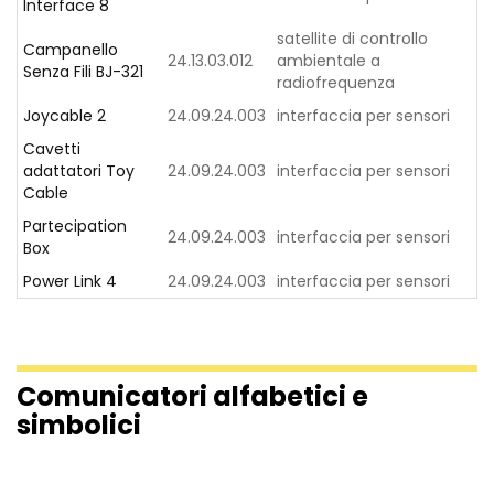
Interface 8
satellite di controllo
Campanello
24.13.03.012
ambientale a
Senza Fili BJ-321
radiofrequenza
Joycable 2
24.09.24.003
interfaccia per sensori
Cavetti
adattatori Toy
24.09.24.003
interfaccia per sensori
Cable
Partecipation
24.09.24.003
interfaccia per sensori
Box
Power Link 4
24.09.24.003
interfaccia per sensori
Comunicatori alfabetici e
simbolici