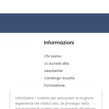
Informazioni
Chi siamo
✉️ Iscriviti alla
newsletter
Catalogo Scuola
Formazione
Consulenza
Utilizziamo i cookies per assicurarti la migliore
Download documenti
esperienza nel nostro sito. Se prosegui nella
Condizioni generali
navigazione di questo sito acconsenti all'utilizzo