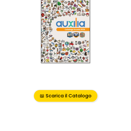
📖 Scarica il Catalogo