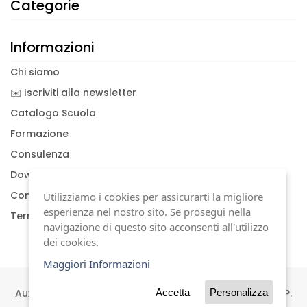
Categorie
Informazioni
Chi siamo
✉️ Iscriviti alla newsletter
Catalogo Scuola
Formazione
Consulenza
Download documenti
Condizioni generali
Utilizziamo i cookies per assicurarti la migliore
esperienza nel nostro sito. Se prosegui nella
Termini di garanzia
navigazione di questo sito acconsenti all'utilizzo
dei cookies.
Maggiori Informazioni
Auxilia s.a.s | Viale Carlo Sigonio, 227 | 41124 Modena | P.
Accetta
Personalizza
IVA 01744630367