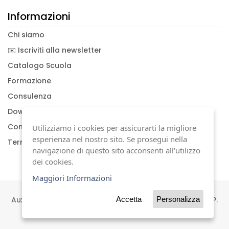
Informazioni
Chi siamo
✉️ Iscriviti alla newsletter
Catalogo Scuola
Formazione
Consulenza
Download documenti
Condizioni generali
Utilizziamo i cookies per assicurarti la migliore
esperienza nel nostro sito. Se prosegui nella
Termini di garanzia
navigazione di questo sito acconsenti all'utilizzo
dei cookies.
Maggiori Informazioni
Auxilia s.a.s | Viale Carlo Sigonio, 227 | 41124 Modena | P.
Accetta
Personalizza
IVA 01744630367