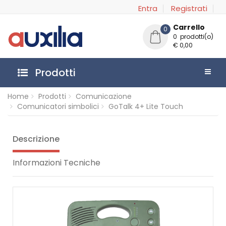
Entra
Registrati
Carrello
0
0 prodotti(o)
€ 0,00
Prodotti
Home
Prodotti
Comunicazione
Comunicatori simbolici
GoTalk 4+ Lite Touch
Descrizione
Informazioni Tecniche