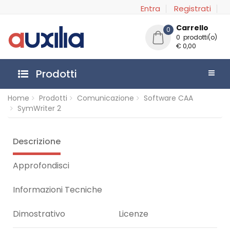
Entra
Registrati
Carrello
0
0 prodotti(o)
€ 0,00
Prodotti
Home
Prodotti
Comunicazione
Software CAA
SymWriter 2
Descrizione
Approfondisci
Informazioni Tecniche
Dimostrativo
Licenze