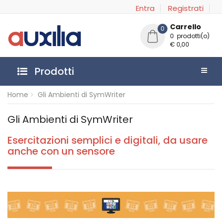
Entra
Registrati
Carrello
0
0 prodotti(o)
€ 0,00
Prodotti
Home
Gli Ambienti di SymWriter
Gli Ambienti di SymWriter
Esercitazioni semplici e digitali, da usare
anche con un sensore