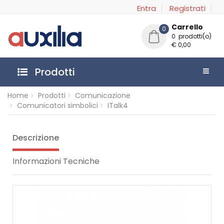
Entra
Registrati
Carrello
0
0 prodotti(o)
€ 0,00
Prodotti
Home
Prodotti
Comunicazione
Comunicatori simbolici
ITalk4
Descrizione
Informazioni Tecniche