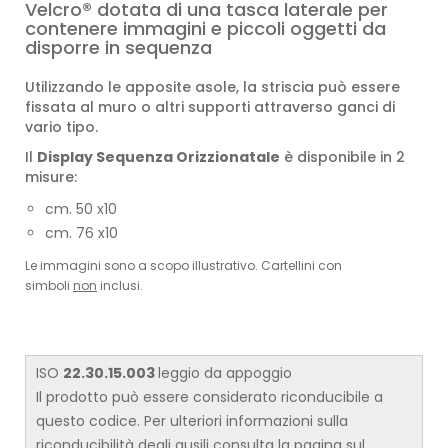
Velcro® dotata di una tasca laterale per
contenere immagini e piccoli oggetti da
disporre in sequenza
Utilizzando le apposite asole, la striscia può essere
fissata al muro o altri supporti attraverso ganci di
vario tipo.
Il
Display Sequenza Orizzionatale
è disponibile in 2
misure:
cm. 50 x10
cm. 76 x10
Le immagini sono a scopo illustrativo. Cartellini con
simboli
non
inclusi.
ISO
22.30.15.003
leggio da appoggio
​Il prodotto può essere considerato riconducibile a
questo codice. Per ulteriori informazioni sulla
riconducibilità degli ausili consulta la pagina sul