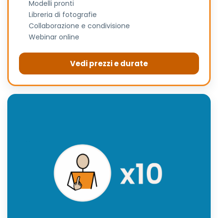
Modelli pronti
Libreria di fotografie
Collaborazione e condivisione
Webinar online
Vedi prezzi e durate