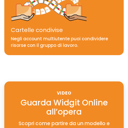
Cartelle condivise
Negli account multiutente puoi condividere
risorse con il gruppo di lavoro.
VIDEO
Guarda Widgit Online
all’opera
Scopri come partire da un modello e