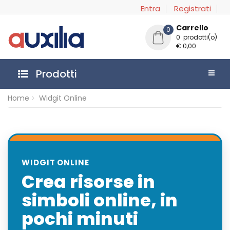
Entra
Registrati
Carrello
0
0 prodotti(o)
€ 0,00
Prodotti
Home
Widgit Online
WIDGIT ONLINE
Crea risorse in
simboli online, in
pochi minuti