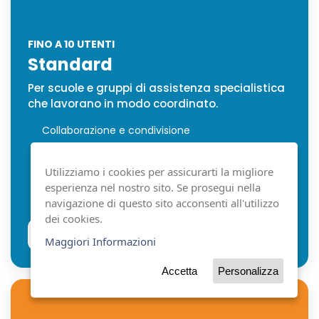
FINO A 10 UTENTI
Standard
Per scuole e gruppi di assistenza specialistica
che lavorano in modo coordinato.
Collaborazione e condivisione
Pacchetto Doppia Lingua
Webinar online
Utilizziamo i cookies per assicurarti la migliore
1 formazione personalizzata
esperienza nel nostro sito. Se prosegui nella
Classroom Pack
navigazione di questo sito acconsenti all'utilizzo
dei cookies.
Vedi prezzi e durate
Maggiori Informazioni
Accetta
Personalizza