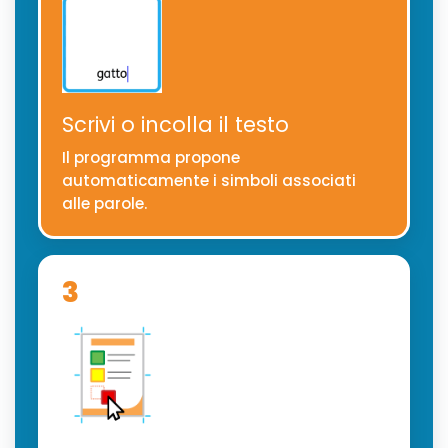
Scrivi o incolla il testo
Il programma propone
automaticamente i simboli associati
alle parole.
3