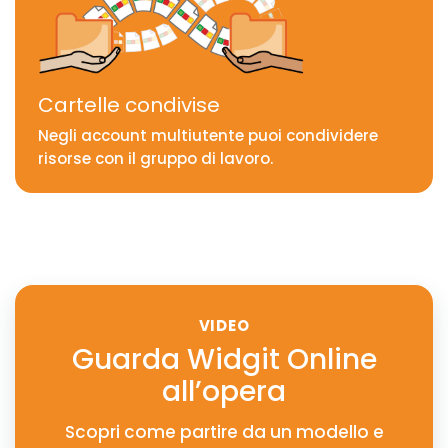
Cartelle condivise
Negli account multiutente puoi condividere
risorse con il gruppo di lavoro.
VIDEO
Guarda Widgit Online
all’opera
Scopri come partire da un modello e