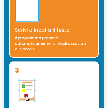
Scrivi o incolla il testo
Il programma propone
automaticamente i simboli associati
alle parole.
3