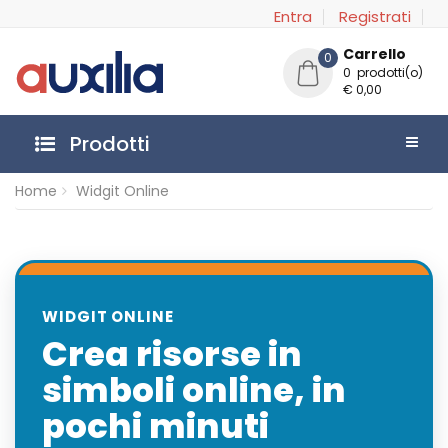
Entra
Registrati
Carrello
0
0 prodotti(o)
€ 0,00
Prodotti
Home
Widgit Online
WIDGIT ONLINE
Crea risorse in
simboli online, in
pochi minuti