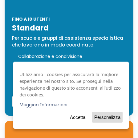
FINO A 10 UTENTI
Standard
Per scuole e gruppi di assistenza specialistica
che lavorano in modo coordinato.
Collaborazione e condivisione
Pacchetto Doppia Lingua
Webinar online
Utilizziamo i cookies per assicurarti la migliore
1 formazione personalizzata
esperienza nel nostro sito. Se prosegui nella
Classroom Pack
navigazione di questo sito acconsenti all'utilizzo
dei cookies.
Vedi prezzi e durate
Maggiori Informazioni
Accetta
Personalizza