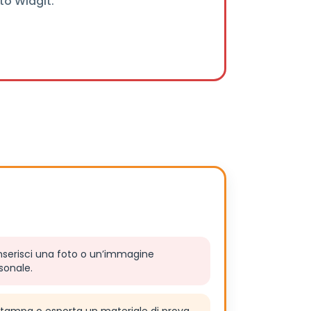
ito Widgit.
nserisci una foto o un’immagine
sonale.