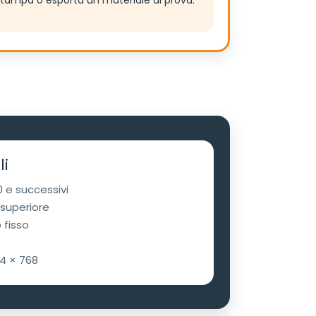
tampa o esporta un materiale di prova.
li
 e successivi
superiore
 fisso
24 × 768