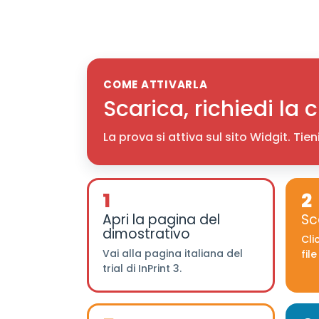
COME ATTIVARLA
Scarica, richiedi la c
La prova si attiva sul sito Widgit. Ti
1
2
Apri la pagina del
Sca
dimostrativo
Cli
Vai alla pagina italiana del
file
trial di InPrint 3.