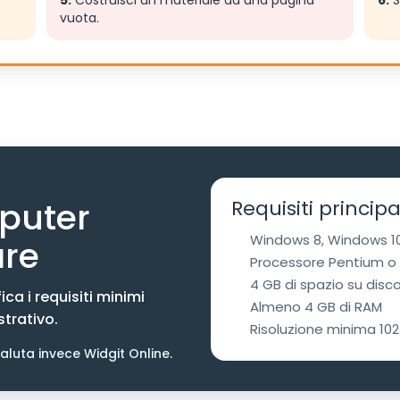
5.
Costruisci un materiale da una pagina
6.
S
vuota.
mputer
Requisiti principa
Windows 8, Windows 10
are
Processore Pentium o 
4 GB di spazio su disco
ca i requisiti minimi
Almeno 4 GB di RAM
strativo.
Risoluzione minima 10
aluta invece Widgit Online.