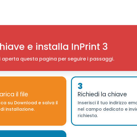
hiave e installa InPrint 3
eni aperta questa pagina per seguire i passaggi.
3
rica il file
Richiedi la chiave
cca su Download e salva il
Inserisci il tuo indirizzo ema
 di installazione.
nel campo dedicato e invi
richiesta.