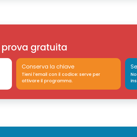
 prova gratuita
Conserva la chiave
Se
Tieni l’email con il codice: serve per
Non
attivare il programma.
in