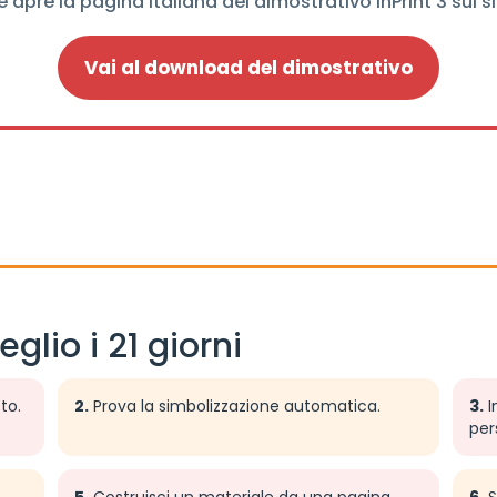
e apre la pagina italiana del dimostrativo InPrint 3 sul s
Vai al download del dimostrativo
glio i 21 giorni
to.
2.
Prova la simbolizzazione automatica.
3.
I
per