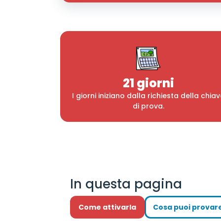
21 giorni
I giorni iniziano dalla richiesta della chia
di prova.
In questa pagina
Come attivarla
Cosa puoi provar