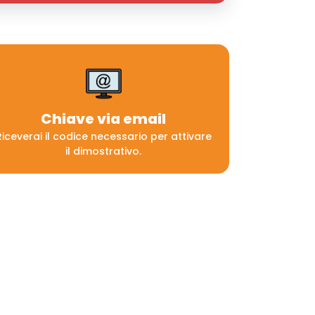
Chiave via email
Riceverai il codice necessario per attivare
il dimostrativo.