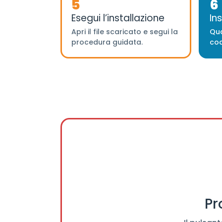
5
6
Esegui l’installazione
In
Apri il file scaricato e segui la
Qua
procedura guidata.
cod
Pr