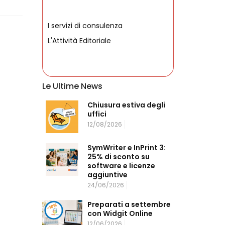
I servizi di consulenza
L'Attività Editoriale
Le Ultime News
Chiusura estiva degli
uffici
12/08/2026
SymWriter e InPrint 3:
25% di sconto su
software e licenze
aggiuntive
24/06/2026
​Preparati a settembre
con Widgit Online
12/06/2026