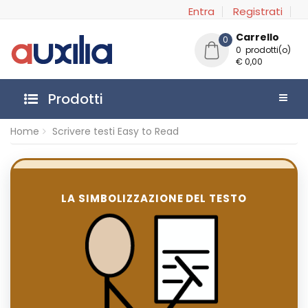
Entra
Registrati
Carrello
0
0 prodotti(o)
€ 0,00
Prodotti
Home
Scrivere testi Easy to Read
LA SIMBOLIZZAZIONE DEL TESTO