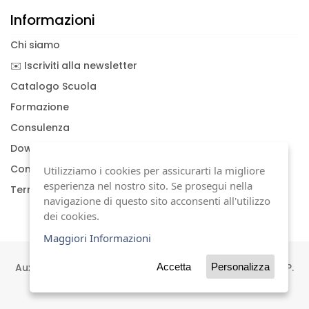
Informazioni
Chi siamo
✉️ Iscriviti alla newsletter
Catalogo Scuola
Formazione
Consulenza
Download documenti
Condizioni generali
Utilizziamo i cookies per assicurarti la migliore
esperienza nel nostro sito. Se prosegui nella
Termini di garanzia
navigazione di questo sito acconsenti all'utilizzo
dei cookies.
Maggiori Informazioni
Auxilia s.a.s | Viale Carlo Sigonio, 227 | 41124 Modena | P.
Accetta
Personalizza
IVA 01744630367