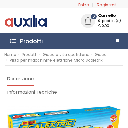
Entra
Registrati
Carrello
0
0 prodotti(o)
€ 0,00
Prodotti
Home
Prodotti
Gioco e vita quotidiana
Gioco
Pista per macchinine elettriche Micro Scaletrix
Descrizione
Informazioni Tecniche