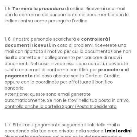
5.
​T
ermina la procedura
di ordine. Riceverai una mail
con la conferma del caricamento dei documenti e con le
indicazioni su come proseguire l'ordine.
6. Il nostro personale scaricherà e
controllerà i
documenti ricevuti.
In caso di problemi, riceverete una
mail con riportato il motivo per cui la documentazione non
risulta corretta e il collegamento per caricare di nuovi i
documenti. Nel caso, invece essi siano corretti, riceverete
subito una email di conferma con il link per
procedere al
pagamento
nel caso abbiate scelto Carta di Credito,
oppure con le coordinate per effettuare il bonifico
bancario.
Attenzione: queste sono email generate
automaticamente. Se non le trovi nella tua posta in arrivo,
controlla anche la cartella Spam/Posta Indesiderata
.
7. Effettua il pagamento seguendo il link della mail o
accedendo alla tua area privata, nella sezione
I miei ordini
.
Riceverai la conferma del buon esito del pagamento e