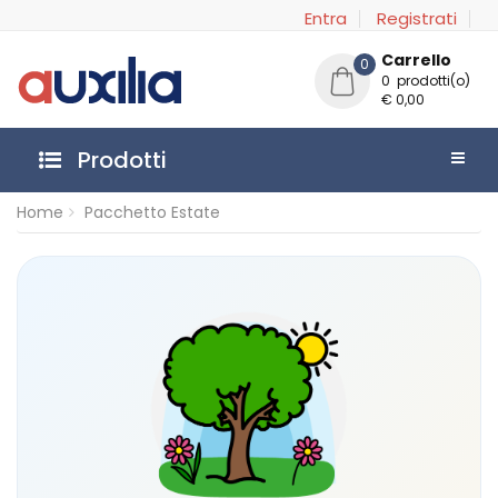
Entra
Registrati
Carrello
0
0 prodotti(o)
€ 0,00
Prodotti
Home
Pacchetto Estate