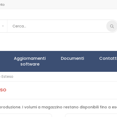
nto
Aggiornamenti
Documenti
Contatt
software
 Esteso
eso
produzione. I volumi a magazzino restano disponibili fino a e