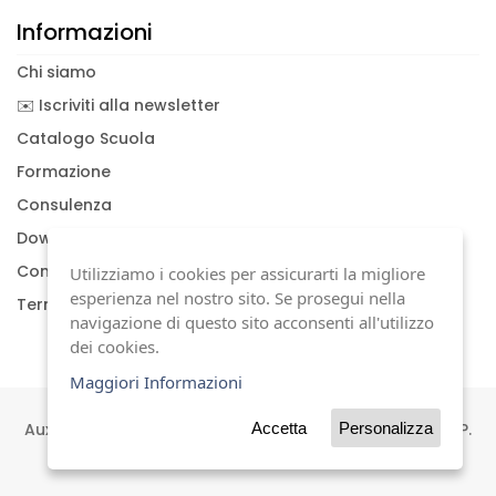
Informazioni
Chi siamo
✉️ Iscriviti alla newsletter
Catalogo Scuola
Formazione
Consulenza
Download documenti
Condizioni generali
Utilizziamo i cookies per assicurarti la migliore
esperienza nel nostro sito. Se prosegui nella
Termini di garanzia
navigazione di questo sito acconsenti all'utilizzo
dei cookies.
Maggiori Informazioni
Auxilia s.a.s | Viale Carlo Sigonio, 227 | 41124 Modena | P.
Accetta
Personalizza
IVA 01744630367