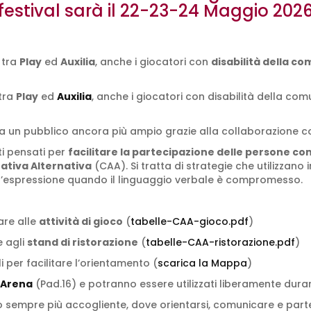
festival sarà il 22-23-24 Maggio 202
tra
Play
ed
Auxilia
, anche i giocatori con
disabilità della c
 tra
Play
ed
Auxilia
, anche i giocatori con disabilità della co
e a un pubblico ancora più ampio grazie alla collaborazione co
ti pensati per
facilitare la partecipazione delle persone co
tiva Alternativa
(CAA). Si tratta di strategie che utilizzano
 l’espressione quando il linguaggio verbale è compromesso.
are alle
attività di gioco
(
tabelle-CAA-gioco.pdf
)
 agli
stand di ristorazione
(
tabelle-CAA-ristorazione.pdf
)
 per facilitare l’orientamento (
scarica la Mappa
)
 Arena
(Pad.16) e potranno essere utilizzati liberamente durant
sempre più accogliente, dove orientarsi, comunicare e parteci